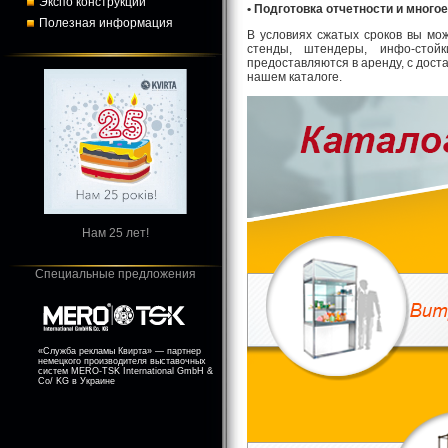
Экспо конструкции
• Подготовка отчетности и многое
Полезная информация
В условиях сжатых сроков вы мо
стенды, штендеры, инфо-стойк
предоставляются в аренду, с дос
нашем каталоге.
Нам 25 лет!
Специальные предложения
«Служба рекламы Квирта» — партнер
немецкого производителя выставочных
систем MERO-TSK International GmbH &
Co/ KG в Украине