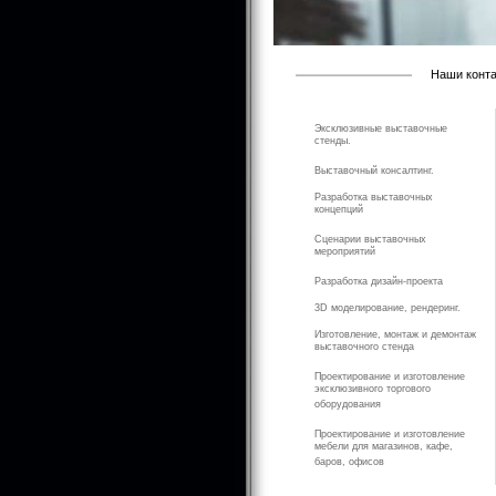
Наши контак
Эксклюзивные выставочные
стенды.
Выставочный консалтинг.
Разработка выставочных
концепций
Cценарии выставочных
мероприятий
Разработка дизайн-проекта
3D моделирование, рендеринг.
Изготовление, монтаж и демонтаж
выставочного стенда
Проектирование и изготовление
эксклюзивного торгового
оборудования
Проектирование и изготовление
мебели для магазинов, кафе,
баров, офисов