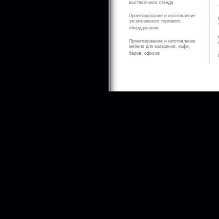
выставочного стенда
Проектирование и изготовление
эксклюзивного торгового
оборудования
Проектирование и изготовление
мебели для магазинов, кафе,
баров, офисов