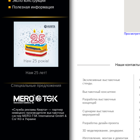
Экспо конструкции
Полезная информация
Просмотрет
Наши контакты:
Нам 25 лет!
Эксклюзивные выставочные
стенды.
Специальные предложения
Выставочный консалтинг.
Разработка выставочных
концепций
«Служба рекламы Квирта» — партнер
Cценарии выставочных
немецкого производителя выставочных
мероприятий
систем MERO-TSK International GmbH &
Co/ KG в Украине
Разработка дизайн-проекта
3D моделирование, рендеринг.
Изготовление, монтаж и демонтаж