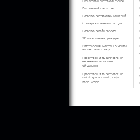
Ексклюзивні виставкові стенди.
Виставковий консалтинг.
Розробка виставкових концепцій
Сценарії виставкових заходів
Розробка дизайн-проекту
3D моделювання, рендерінг.
Виготовлення, монтаж і демонтаж
виставкового стенду
Проектування та виготовлення
ексклюзивного торгового
обладнання
Проектування та виготовлення
меблів для магазинів, кафе,
барів, офісів