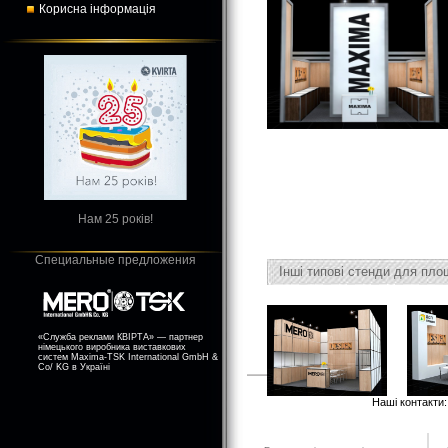
Корисна інформація
Нам 25 років!
Специальные предложения
Інші типові стенди для пло
«Служба реклами КВІРТА» — партнер
німецького виробника виставкових
систем Maxima-TSK International GmbH &
Co/ KG в Україні
Наші контакти: